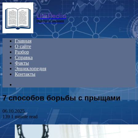
Menu
UdiPedia
Факты и знания
Главная
О сайте
Разбор
Справка
Факты
Энциклопедия
Контакты
Search
for
7 способов борьбы с прыщами
06.10.2025
139
1 minute read