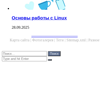
Основы работы с Linux
28.09.2025
Facebook
Twitter
WhatsApp
Telegram
--------------------------------------
Карта сайта |
Фотогалерея |
Теги |
Sitemap.xml |
Разное
Close
Найти:
Close
Search
for