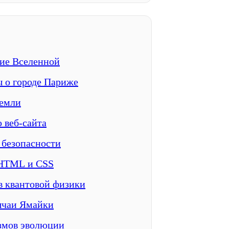
ие Вселенной
 о городе Париже
Земли
 веб-сайта
безопасности
 HTML и CSS
 квантовой физики
ычаи Ямайки
змов эволюции