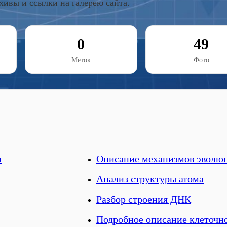
хивы и ссылки на галерею сайта.
0
49
Меток
Фото
я
Описание механизмов эволю
Анализ структуры атома
Разбор строения ДНК
Подробное описание клеточн