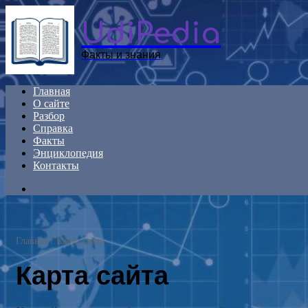
Menu
UdiPedia
Факты и знания
Главная
О сайте
Разбор
Справка
Факты
Энциклопедия
Контакты
Search
for
Главная
/
Карта сайта
Карта сайта