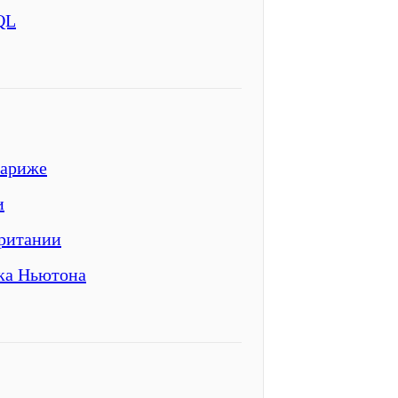
QL
Париже
и
ритании
ка Ньютона