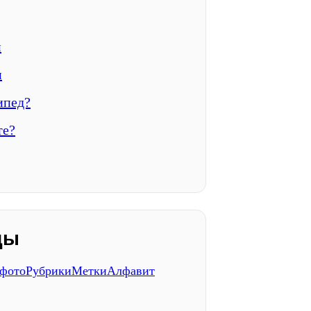
и
и
ипед?
те?
ды
 фото
Рубрики
Метки
Алфавит