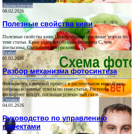
мышление, память, чувства и…
Энциклопедия
08.02.2026
Полезные свойства киви
Полезные свойства киви Ниже собраны основные тезисы по
теме статьи. Киви содержит больше витамина C, чем
апельсины. Съедобная кожура киви…
Разбор
01.02.2026
Разбор механизма фотосинтеза
Фотосинтез: ключевой процесс в растительном мире Ниже
собраны основные тезисы по теме статьи. Растения
фильтруют воздух, поглощая углекислый газ и…
Справка
04.01.2026
Руководство по управлению
проектами