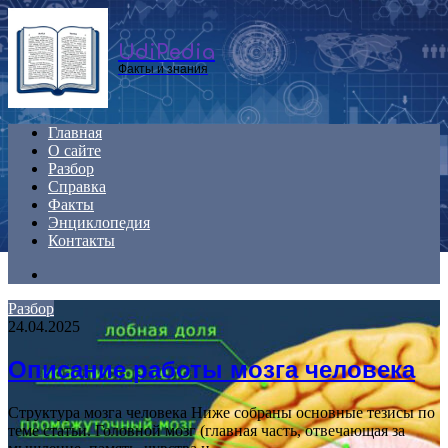
Menu
UdiPedia
Факты и знания
Главная
О сайте
Разбор
Справка
Факты
Энциклопедия
Контакты
Search
for
Разбор
24.04.2025
Описание работы мозга человека
Структура мозга человека Ниже собраны основные тезисы по
теме статьи. Головной мозг (главная часть, отвечающая за