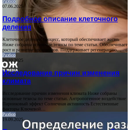
Разбор
07.06.2025
Подробное описание клеточного
деления
Клеточное деление: процесс, который обеспечивает жизнь
Ниже собраны основные тезисы по теме статьи. Обеспечивает
рост и развитие организмов. Поддерживает регенерацию…
Разбор
26.10.2025
Исследование причин изменения
климата
Исследование причин изменения климата Ниже собраны
основные тезисы по теме статьи. Антропогенное воздействие
Парниковый эффект Солнечная активность Естественные
факторы Ключевой…
Разбор
19.09.2025