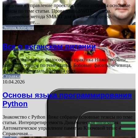
Введение в управление проектами Ниже собраны основные
тезисы по теме статьи. Проведение SWOT-анализа.
Применение метода SMART для постановки целей.
Использование…
Энциклопедия
06.03.2026
Все о веганском питании
Веганское питание: философия и практика Ниже собраны
основные тезисы по теме статьи. Бобовые: фасоль, чечевица,
нут Орехи: миндаль, грецкий орех,…
Справка
10.04.2026
Основы языка программирования
Python
Знакомство с Python Ниже собраны основные тезисы по теме
статьи. Интерпретируемость Динамическая типизация
Автоматическое управление памятью Ключевой тезис 4.
Справочная…